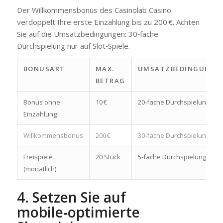
Der Willkommensbonus des Casinolab Casino
verdoppelt Ihre erste Einzahlung bis zu 200 €. Achten
Sie auf die Umsatzbedingungen: 30‑fache
Durchspielung nur auf Slot‑Spiele.
BONUSART
MAX.
UMSATZBEDINGUNGE
BETRAG
Bonus ohne
10 €
20‑fache Durchspielung
Einzahlung
Willkommensbonus
200 €
30‑fache Durchspielung
Freispiele
20 Stück
5‑fache Durchspielung
(monatlich)
4. Setzen Sie auf
mobile‑optimierte