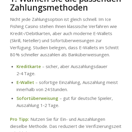
Zahlungsmethoden
Nicht jede Zahlungsoption ist gleich schnell. Im Ice
Fishing Casino stehen Ihnen klassische Verfahren wie
Kredit‑/Debitkarten, aber auch moderne E‑Wallets
(Skrill, Neteller) und Sofortüberweisungen zur
Verfügung. Studien belegen, dass E‑Wallets im Schnitt
80 % schneller auszahlen als Banküberweisungen.
Kreditkarte
– sicher, aber Auszahlungsdauer
2‑4 Tage.
E‑Wallet
– sofortige Einzahlung, Auszahlung meist
innerhalb von 24 Stunden.
Sofortüberweisung
– gut für deutsche Spieler,
Auszahlung 1‑2 Tage.
Pro Tipp:
Nutzen Sie für Ein- und Auszahlungen
dieselbe Methode. Das reduziert die Verifizierungszeit