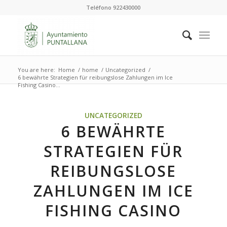
Teléfono 922430000
You are here:
Home
/
home
/
Uncategorized
/
6 bewährte Strategien für reibungslose Zahlungen im Ice
Fishing Casino...
UNCATEGORIZED
6 BEWÄHRTE
STRATEGIEN FÜR
REIBUNGSLOSE
ZAHLUNGEN IM ICE
FISHING CASINO