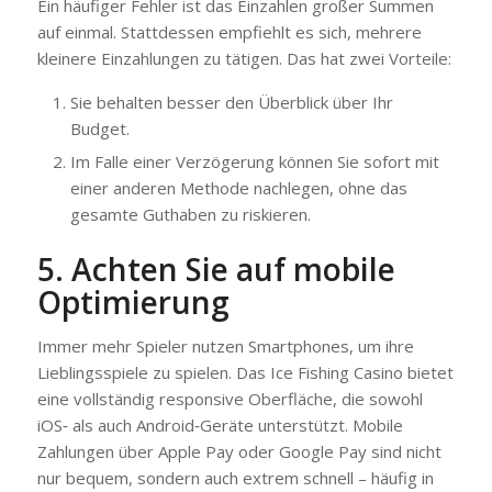
Ein häufiger Fehler ist das Einzahlen großer Summen
auf einmal. Stattdessen empfiehlt es sich, mehrere
kleinere Einzahlungen zu tätigen. Das hat zwei Vorteile:
Sie behalten besser den Überblick über Ihr
Budget.
Im Falle einer Verzögerung können Sie sofort mit
einer anderen Methode nachlegen, ohne das
gesamte Guthaben zu riskieren.
5. Achten Sie auf mobile
Optimierung
Immer mehr Spieler nutzen Smartphones, um ihre
Lieblingsspiele zu spielen. Das Ice Fishing Casino bietet
eine vollständig responsive Oberfläche, die sowohl
iOS‑ als auch Android‑Geräte unterstützt. Mobile
Zahlungen über Apple Pay oder Google Pay sind nicht
nur bequem, sondern auch extrem schnell – häufig in