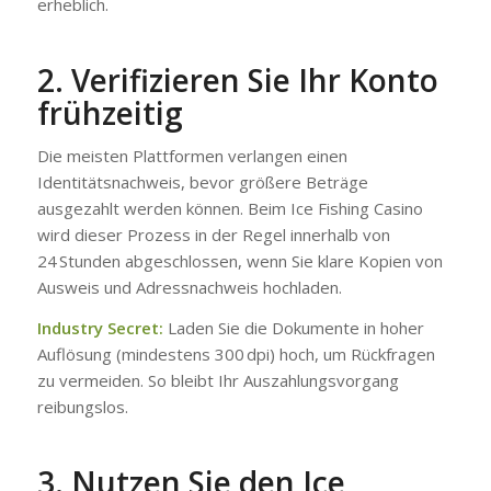
erheblich.
2. Verifizieren Sie Ihr Konto
frühzeitig
Die meisten Plattformen verlangen einen
Identitätsnachweis, bevor größere Beträge
ausgezahlt werden können. Beim Ice Fishing Casino
wird dieser Prozess in der Regel innerhalb von
24 Stunden abgeschlossen, wenn Sie klare Kopien von
Ausweis und Adressnachweis hochladen.
Industry Secret:
Laden Sie die Dokumente in hoher
Auflösung (mindestens 300 dpi) hoch, um Rückfragen
zu vermeiden. So bleibt Ihr Auszahlungsvorgang
reibungslos.
3. Nutzen Sie den Ice