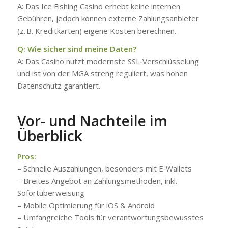
A: Das Ice Fishing Casino erhebt keine internen
Gebühren, jedoch können externe Zahlungsanbieter
(z. B. Kreditkarten) eigene Kosten berechnen.
Q: Wie sicher sind meine Daten?
A: Das Casino nutzt modernste SSL‑Verschlüsselung
und ist von der MGA streng reguliert, was hohen
Datenschutz garantiert.
Vor- und Nachteile im
Überblick
Pros:
– Schnelle Auszahlungen, besonders mit E‑Wallets
– Breites Angebot an Zahlungsmethoden, inkl.
Sofortüberweisung
– Mobile Optimierung für iOS & Android
– Umfangreiche Tools für verantwortungsbewusstes