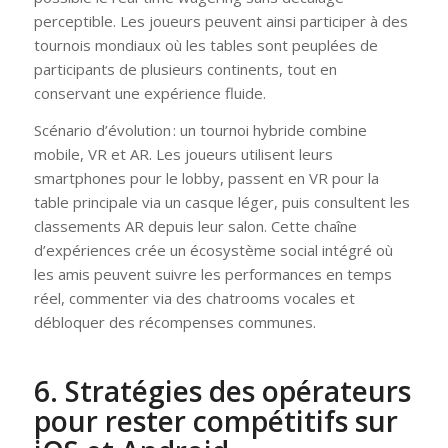
perceptible. Les joueurs peuvent ainsi participer à des
tournois mondiaux où les tables sont peuplées de
participants de plusieurs continents, tout en
conservant une expérience fluide.
Scénario d’évolution : un tournoi hybride combine
mobile, VR et AR. Les joueurs utilisent leurs
smartphones pour le lobby, passent en VR pour la
table principale via un casque léger, puis consultent les
classements AR depuis leur salon. Cette chaîne
d’expériences crée un écosystème social intégré où
les amis peuvent suivre les performances en temps
réel, commenter via des chatrooms vocales et
débloquer des récompenses communes.
6. Stratégies des opérateurs
pour rester compétitifs sur