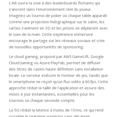
L’AR ouvre la voie à des leaderboards flottants qui
s’ancrent dans l’environnement réel du joueur.
Imaginez un tournoi de poker où chaque table apparaît
comme une projection holographique sur le salon, les
cartes s’animent en 3D et les jetons se déplacent avec
le suivi de la main. Cette expérience immersive
encourage le partage sur les réseaux sociaux et crée
de nouvelles opportunités de sponsoring.
Le cloud gaming, proposé par AWS GameLift, Google
Cloud Gaming ou Azure PlayFab, permet de diffuser
des titres de casino haute définition sans installation
locale. Le serveur exécute le moteur de jeu, tandis que
le smartphone ne reçoit qu’un flux vidéo à 60 fps. Cette
approche réduit la taille de l’application et assure des
mises à jour instantanées, essentielles pour les
tournois où chaque seconde compte.
La 5G réduit la latence à moins de 10 ms, ce qui rend
possible le real‑time wagering sans décalage