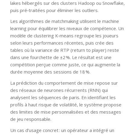
lakes hébergés sur des clusters Hadoop ou Snowflake,
puis pré‑traitées pour éliminer les outliers.
Les algorithmes de matchmaking utilisent le machine
learning pour équilibrer les niveaux de compétence. Un
modèle de clustering K‑means regroupe les joueurs
selon leurs performances récentes, puis crée des
tables où la variance de RTP (return to player) reste
dans une fourchette de ±2 %. Le résultat est une
compétition perçue comme juste, ce qui augmente la
durée moyenne des sessions de 18 %.
La prédiction du comportement de mise repose sur
des réseaux de neurones récurrents (RNN) qui
analysent les séquences de paris. En identifiant les
profils à haut risque de volatilité, le système propose
des limites de mise personnalisées et des messages
de jeu responsable.
Un cas d’usage concret : un opérateur a intégré un