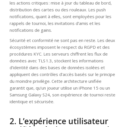
les actions critiques : mise à jour du tableau de bord,
distribution des cartes ou des rouleaux. Les push
notifications, quant à elles, sont employées pour les
rappels de tournoi, les invitations d’amis et les
notifications de gains.
Sécurité et conformité ne sont pas en reste. Les deux
écosystèmes imposent le respect du RGPD et des
procédures KYC. Les serveurs chiffrent les flux de
données avec TLS 1.3, stockent les informations
d’identité dans des bases de données isolées et
appliquent des contrôles d’accès basés sur le principe
du moindre privilège. Cette architecture unifiée
garantit que, qu’un joueur utilise un iPhone 15 ou un
Samsung Galaxy S24, son expérience de tournoi reste
identique et sécurisée.
2. L’expérience utilisateur