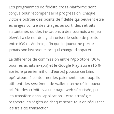
Les programmes de fidélité cross‑platforme sont
conçus pour récompenser la progression. Chaque
victoire octroie des points de fidélité qui peuvent être
échangés contre des tirages au sort, des retraits
instantanés ou des invitations à des tournois à enjeu
élevé. La clé est de synchroniser le solde de points
entre iOS et Android, afin que le joueur ne perde
jamais son historique lorsqu’il change d’appareil.
La différence de commission entre l’App Store (30 %
pour les achats in‑app) et le Google Play Store (15 %
après le premier million d’euros) pousse certains
opérateurs à contourner les paiements hors‑app. Ils
utilisent des systèmes de wallet interne où le joueur
achète des crédits via une page web sécurisée, puis
les transfère dans l’application. Cette stratégie
respecte les règles de chaque store tout en réduisant
les frais de transaction.