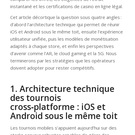
instantané et les certifications de casino en ligne légal.
Cet article décortique la question sous quatre angles :
d’abord l’architecture technique qui permet de réunir
iOS et Android sous le même toit, ensuite l’expérience
utilisateur unifiée, puis les modèles de monétisation
adaptés à chaque store, et enfin les perspectives
d’avenir comme l’AR, le cloud gaming et la 5G. Nous
terminerons par les stratégies que les opérateurs
doivent adopter pour rester compétitifs.
1. Architecture technique
des tournois
cross‑platforme : iOS et
Android sous le même toit
Les tournois mobiles s’appuient aujourd’hui sur des