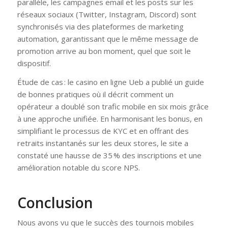
parallèle, les campagnes email et les posts sur les
réseaux sociaux (Twitter, Instagram, Discord) sont
synchronisés via des plateformes de marketing
automation, garantissant que le même message de
promotion arrive au bon moment, quel que soit le
dispositif.
Étude de cas : le casino en ligne Ueb a publié un guide
de bonnes pratiques où il décrit comment un
opérateur a doublé son trafic mobile en six mois grâce
à une approche unifiée. En harmonisant les bonus, en
simplifiant le processus de KYC et en offrant des
retraits instantanés sur les deux stores, le site a
constaté une hausse de 35 % des inscriptions et une
amélioration notable du score NPS.
Conclusion
Nous avons vu que le succès des tournois mobiles