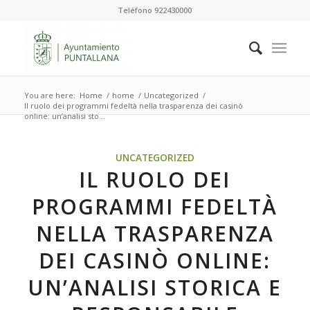
Teléfono 922430000
You are here:
Home
/
home
/
Uncategorized
/
Il ruolo dei programmi fedeltà nella trasparenza dei casinò
online: un’analisi sto...
UNCATEGORIZED
IL RUOLO DEI
PROGRAMMI FEDELTÀ
NELLA TRASPARENZA
DEI CASINÒ ONLINE:
UN’ANALISI STORICA E