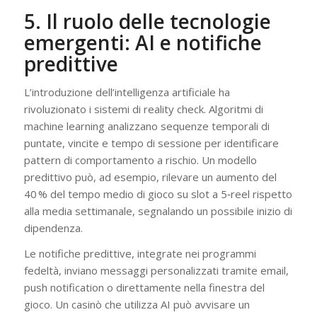
5. Il ruolo delle tecnologie
emergenti: AI e notifiche
predittive
L’introduzione dell’intelligenza artificiale ha
rivoluzionato i sistemi di reality check. Algoritmi di
machine learning analizzano sequenze temporali di
puntate, vincite e tempo di sessione per identificare
pattern di comportamento a rischio. Un modello
predittivo può, ad esempio, rilevare un aumento del
40 % del tempo medio di gioco su slot a 5‑reel rispetto
alla media settimanale, segnalando un possibile inizio di
dipendenza.
Le notifiche predittive, integrate nei programmi
fedeltà, inviano messaggi personalizzati tramite email,
push notification o direttamente nella finestra del
gioco. Un casinò che utilizza AI può avvisare un