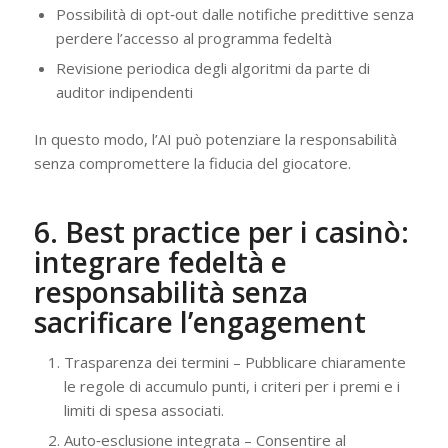
Possibilità di opt‑out dalle notifiche predittive senza
perdere l’accesso al programma fedeltà
Revisione periodica degli algoritmi da parte di
auditor indipendenti
In questo modo, l’AI può potenziare la responsabilità
senza compromettere la fiducia del giocatore.
6. Best practice per i casinò:
integrare fedeltà e
responsabilità senza
sacrificare l’engagement
Trasparenza dei termini – Pubblicare chiaramente
le regole di accumulo punti, i criteri per i premi e i
limiti di spesa associati.
Auto‑esclusione integrata – Consentire al