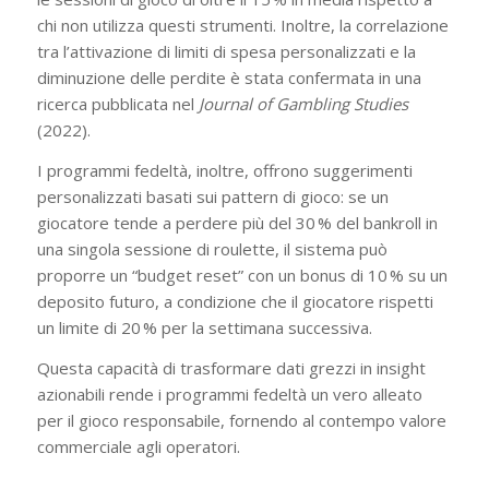
chi non utilizza questi strumenti. Inoltre, la correlazione
tra l’attivazione di limiti di spesa personalizzati e la
diminuzione delle perdite è stata confermata in una
ricerca pubblicata nel
Journal of Gambling Studies
(2022).
I programmi fedeltà, inoltre, offrono suggerimenti
personalizzati basati sui pattern di gioco: se un
giocatore tende a perdere più del 30 % del bankroll in
una singola sessione di roulette, il sistema può
proporre un “budget reset” con un bonus di 10 % su un
deposito futuro, a condizione che il giocatore rispetti
un limite di 20 % per la settimana successiva.
Questa capacità di trasformare dati grezzi in insight
azionabili rende i programmi fedeltà un vero alleato
per il gioco responsabile, fornendo al contempo valore
commerciale agli operatori.