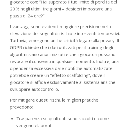
giocatore con: “Hai superato il tuo limite di perdita del
20 % negli ultimi tre giorni – desideri impostare una
pausa di 24 ore?”
I vantaggi sono evidenti: maggiore precisione nella
rilevazione dei segnali di rischio e interventi tempestivi.
Tuttavia, emergono anche criticità legate alla privacy. Il
GDPR richiede che i dati utilizzati per il training degli
algoritmi siano anonimizzati e che i giocatori possano
revocare il consenso in qualsiasi momento. Inoltre, una
dipendenza eccessiva dalle notifiche automatizzate
potrebbe creare un “effetto scaffolding”, dove il
giocatore si affida esclusivamente al sistema anziché
sviluppare autocontrollo.
Per mitigare questi rischi, le migliori pratiche
prevedono:
Trasparenza su quali dati sono raccolti e come
vengono elaborati