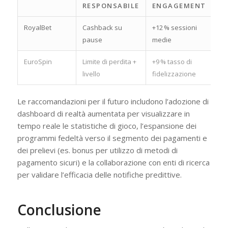
RESPONSABILE
ENGAGEMENT
RoyalBet
Cashback su
+12 % sessioni
pause
medie
EuroSpin
Limite di perdita +
+9 % tasso di
livello
fidelizzazione
Le raccomandazioni per il futuro includono l’adozione di
dashboard di realtà aumentata per visualizzare in
tempo reale le statistiche di gioco, l’espansione dei
programmi fedeltà verso il segmento dei pagamenti e
dei prelievi (es. bonus per utilizzo di metodi di
pagamento sicuri) e la collaborazione con enti di ricerca
per validare l’efficacia delle notifiche predittive.
Conclusione