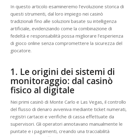
In questo articolo esamineremo l’evoluzione storica di
questi strumenti, dal loro impiego nei casinò
tradizionali fino alle soluzioni basate su intelligenza
artificiale, evidenziando come la combinazione di
fedeltà e responsabilità possa migliorare l’esperienza
di gioco online senza compromettere la sicurezza del
giocatore.
1. Le origini dei sistemi di
monitoraggio: dal casinò
fisico al digitale
Nei primi casinò di Monte Carlo e Las Vegas, il controllo
del flusso di denaro avveniva mediante ticket numerati,
registri cartacei e verifiche di cassa effettuate da
supervisori. Gli operatori annotavano manualmente le
puntate e i pagamenti, creando una tracciabilità