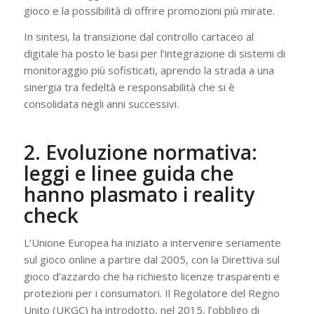
gioco e la possibilità di offrire promozioni più mirate.
In sintesi, la transizione dal controllo cartaceo al
digitale ha posto le basi per l’integrazione di sistemi di
monitoraggio più sofisticati, aprendo la strada a una
sinergia tra fedeltà e responsabilità che si è
consolidata negli anni successivi.
2. Evoluzione normativa:
leggi e linee guida che
hanno plasmato i reality
check
L’Unione Europea ha iniziato a intervenire seriamente
sul gioco online a partire dal 2005, con la Direttiva sul
gioco d’azzardo che ha richiesto licenze trasparenti e
protezioni per i consumatori. Il Regolatore del Regno
Unito (UKGC) ha introdotto, nel 2015, l’obbligo di