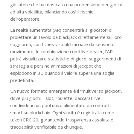
giocatore che ha mostrato una propensione per giochi
ad alta volatilità, bilanciando così il rischio
dell’operatore.
La realtà aumentata (AR) consentirà ai giocatori di
proiettare un tavolo da blackjack direttamente sul loro
soggiorno, con fiches virtuali tracciate da sensori di
movimento. In combinazione con il live‑dealer, l’AR
potrà visualizzare statistiche di gioco, suggerimenti di
strategia e persino animazioni di jackpot che
esplodono in 3D quando il valore supera una soglia
predefinita.
Un nuovo formato emergente è il “multiverso jackpot”,
dove più giochi – slot, roulette, baccarat live –
condividono un pool unico alimentato da contratti
smart su blockchain. Ogni vincita è registrata come
token ERC‑20, garantendo trasparenza assoluta e
tracciabilità verificabile da chiunque.