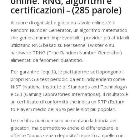
online: RNG, algoritmi e
certificazioni – (285 parole)
Al cuore di ogni slot o gioco da tavolo online c’è il
Random Number Generator, un algoritmo matematico
che genera numeri imprevedibili. I provider più affidabili
utilizzano RNG basati su Mersenne Twister o su
hardware TRNG (True Random Number Generator)
alimentati da fenomeni quantistici.
Per garantire l’equità, le piattaforme sottopongono i
propri RNG a test periodici da enti indipendenti come
NIST (National Institute of Standards and Technology)
e GLI (Gaming Laboratories International). Il risultato è
un certificato di conformità che indica un RTP (Return
to Player) medio del 96 % per le slot più popolari.
Le certificazioni non solo aumentano la fiducia dei
giocatori, ma permettono anche di differenziare le
offerte “bonus senza deposito” rispetto a quelle con