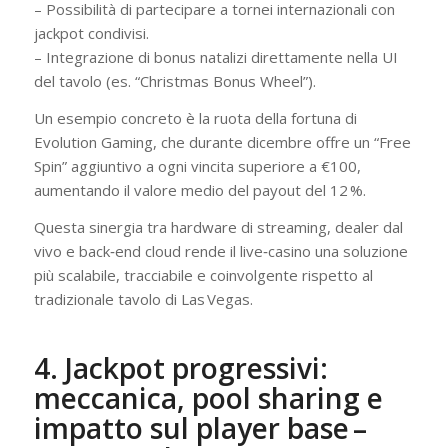
– Possibilità di partecipare a tornei internazionali con
jackpot condivisi.
– Integrazione di bonus natalizi direttamente nella UI
del tavolo (es. “Christmas Bonus Wheel”).
Un esempio concreto è la ruota della fortuna di
Evolution Gaming, che durante dicembre offre un “Free
Spin” aggiuntivo a ogni vincita superiore a €100,
aumentando il valore medio del payout del 12 %.
Questa sinergia tra hardware di streaming, dealer dal
vivo e back‑end cloud rende il live‑casino una soluzione
più scalabile, tracciabile e coinvolgente rispetto al
tradizionale tavolo di Las Vegas.
4. Jackpot progressivi:
meccanica, pool sharing e
impatto sul player base –