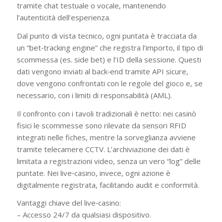
tramite chat testuale o vocale, mantenendo
l’autenticità dell’esperienza.
Dal punto di vista tecnico, ogni puntata è tracciata da
un “bet‑tracking engine” che registra l’importo, il tipo di
scommessa (es. side bet) e l’ID della sessione. Questi
dati vengono inviati al back‑end tramite API sicure,
dove vengono confrontati con le regole del gioco e, se
necessario, con i limiti di responsabilità (AML).
Il confronto con i tavoli tradizionali è netto: nei casinò
fisici le scommesse sono rilevate da sensori RFID
integrati nelle fiches, mentre la sorveglianza avviene
tramite telecamere CCTV. L’archiviazione dei dati è
limitata a registrazioni video, senza un vero “log” delle
puntate. Nei live‑casino, invece, ogni azione è
digitalmente registrata, facilitando audit e conformità.
Vantaggi chiave del live‑casino:
– Accesso 24/7 da qualsiasi dispositivo.