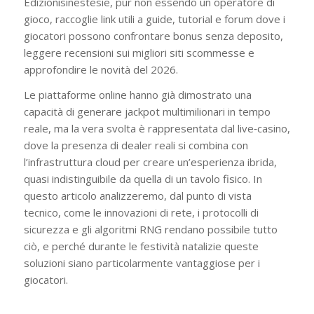
Edizionisinestesie, pur non essendo un operatore di
gioco, raccoglie link utili a guide, tutorial e forum dove i
giocatori possono confrontare bonus senza deposito,
leggere recensioni sui migliori siti scommesse e
approfondire le novità del 2026.
Le piattaforme online hanno già dimostrato una
capacità di generare jackpot multimilionari in tempo
reale, ma la vera svolta è rappresentata dal live‑casino,
dove la presenza di dealer reali si combina con
l’infrastruttura cloud per creare un’esperienza ibrida,
quasi indistinguibile da quella di un tavolo fisico. In
questo articolo analizzeremo, dal punto di vista
tecnico, come le innovazioni di rete, i protocolli di
sicurezza e gli algoritmi RNG rendano possibile tutto
ciò, e perché durante le festività natalizie queste
soluzioni siano particolarmente vantaggiose per i
giocatori.