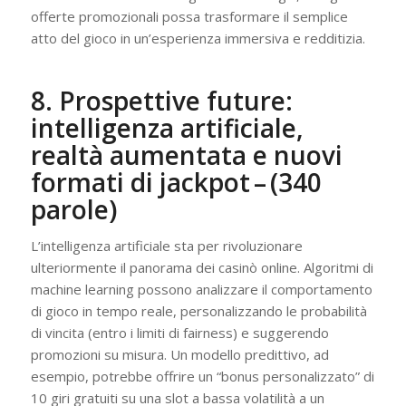
offerte promozionali possa trasformare il semplice
atto del gioco in un’esperienza immersiva e redditizia.
8. Prospettive future:
intelligenza artificiale,
realtà aumentata e nuovi
formati di jackpot – (340
parole)
L’intelligenza artificiale sta per rivoluzionare
ulteriormente il panorama dei casinò online. Algoritmi di
machine learning possono analizzare il comportamento
di gioco in tempo reale, personalizzando le probabilità
di vincita (entro i limiti di fairness) e suggerendo
promozioni su misura. Un modello predittivo, ad
esempio, potrebbe offrire un “bonus personalizzato” di
10 giri gratuiti su una slot a bassa volatilità a un