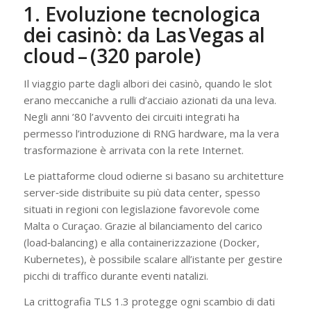
1. Evoluzione tecnologica
dei casinò: da Las Vegas al
cloud – (320 parole)
Il viaggio parte dagli albori dei casinò, quando le slot
erano meccaniche a rulli d’acciaio azionati da una leva.
Negli anni ’80 l’avvento dei circuiti integrati ha
permesso l’introduzione di RNG hardware, ma la vera
trasformazione è arrivata con la rete Internet.
Le piattaforme cloud odierne si basano su architetture
server‑side distribuite su più data center, spesso
situati in regioni con legislazione favorevole come
Malta o Curaçao. Grazie al bilanciamento del carico
(load‑balancing) e alla containerizzazione (Docker,
Kubernetes), è possibile scalare all’istante per gestire
picchi di traffico durante eventi natalizi.
La crittografia TLS 1.3 protegge ogni scambio di dati