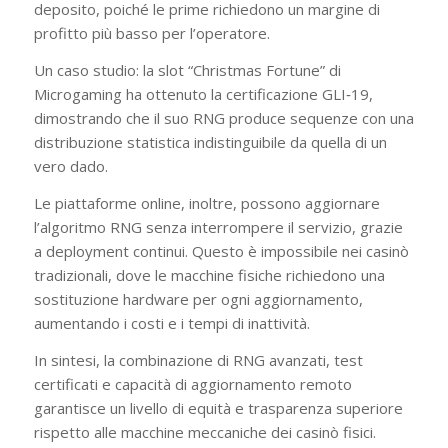
deposito, poiché le prime richiedono un margine di
profitto più basso per l’operatore.
Un caso studio: la slot “Christmas Fortune” di
Microgaming ha ottenuto la certificazione GLI‑19,
dimostrando che il suo RNG produce sequenze con una
distribuzione statistica indistinguibile da quella di un
vero dado.
Le piattaforme online, inoltre, possono aggiornare
l’algoritmo RNG senza interrompere il servizio, grazie
a deployment continui. Questo è impossibile nei casinò
tradizionali, dove le macchine fisiche richiedono una
sostituzione hardware per ogni aggiornamento,
aumentando i costi e i tempi di inattività.
In sintesi, la combinazione di RNG avanzati, test
certificati e capacità di aggiornamento remoto
garantisce un livello di equità e trasparenza superiore
rispetto alle macchine meccaniche dei casinò fisici.