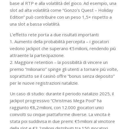
base al RTP e alla volatilità del gioco. Ad esempio, una
slot ad alta volatilità come “Gonzo’s Quest – Holiday
Edition” può contribuire con un peso 1,5× rispetto a
una slot a bassa volatilità.
L’effetto rete porta a due risultati importanti:
1. Aumento della probabilità percepita – i giocatori
vedono jackpot che superano €5 milioni, rendendo più
attraente la partecipazione.
2. Maggiore retention – la possibilità di vincere un
premio “milionario” spinge gli utenti a tornare più volte,
soprattutto se il casinò offre “bonus senza deposito”
per le nuove registrazioni natalizie.
Un caso di studio: durante il periodo natalizio 2025, il
jackpot progressivo “Christmas Mega Pool” ha
raggiunto €8,2 milioni, con 12.000 giocatori unici
coinvolti su cinque piattaforme diverse. La vincita è
stata poi suddivisa in due premi: €5 milioni al vincitore
della slot e €3,2 milioni distribuiti tra 150 giocatori