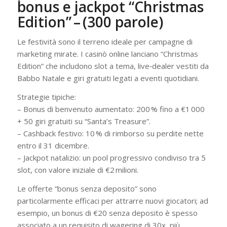
bonus e jackpot “Christmas
Edition” – (300 parole)
Le festività sono il terreno ideale per campagne di
marketing mirate. I casinò online lanciano “Christmas
Edition” che includono slot a tema, live‑dealer vestiti da
Babbo Natale e giri gratuiti legati a eventi quotidiani.
Strategie tipiche:
– Bonus di benvenuto aumentato: 200 % fino a €1 000
+ 50 giri gratuiti su “Santa’s Treasure”.
– Cashback festivo: 10 % di rimborso su perdite nette
entro il 31 dicembre.
– Jackpot natalizio: un pool progressivo condiviso tra 5
slot, con valore iniziale di €2 milioni.
Le offerte “bonus senza deposito” sono
particolarmente efficaci per attrarre nuovi giocatori; ad
esempio, un bonus di €20 senza deposito è spesso
associato a un requisito di wagering di 30x, più