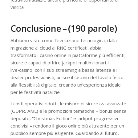
vincita.
Conclusione – (190 parole)
Abbiamo visto come l’evoluzione tecnologica, dalla
migrazione al cloud ai RNG certificati, abbia
trasformato i casinò online in piattaforme più efficienti,
sicure e capaci di offrire jackpot multimilionari. Il
live‑casino, con il suo streaming a bassa latenza e i
dealer professionisti, unisce il fascino del tavolo fisico
alla flessibilità digitale, creando un’esperienza ideale
per le festività natalizie.
I costi operativi ridotti, le misure di sicurezza avanzate
(GDPR, AML) e le promozioni tematiche – bonus senza
deposito, “Christmas Edition” e jackpot progressivi
condivisi – rendono il gioco online più attraente per un
pubblico sempre più esigente. Guardando al futuro,