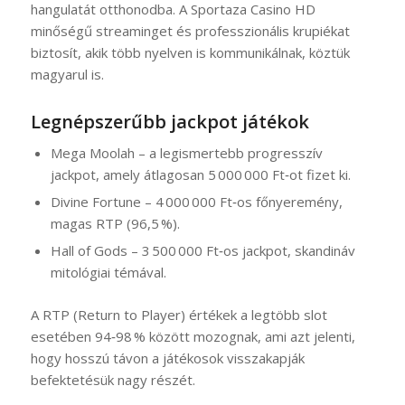
hangulatát otthonodba. A Sportaza Casino HD
minőségű streaminget és professzionális krupiékat
biztosít, akik több nyelven is kommunikálnak, köztük
magyarul is.
Legnépszerűbb jackpot játékok
Mega Moolah – a legismertebb progresszív
jackpot, amely átlagosan 5 000 000 Ft‑ot fizet ki.
Divine Fortune – 4 000 000 Ft‑os főnyeremény,
magas RTP (96,5 %).
Hall of Gods – 3 500 000 Ft‑os jackpot, skandináv
mitológiai témával.
A RTP (Return to Player) értékek a legtöbb slot
esetében 94‑98 % között mozognak, ami azt jelenti,
hogy hosszú távon a játékosok visszakapják
befektetésük nagy részét.