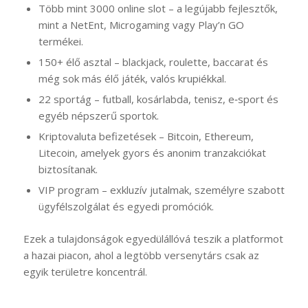
Több mint 3000 online slot – a legújabb fejlesztők,
mint a NetEnt, Microgaming vagy Play’n GO
termékei.
150+ élő asztal – blackjack, roulette, baccarat és
még sok más élő játék, valós krupiékkal.
22 sportág – futball, kosárlabda, tenisz, e‑sport és
egyéb népszerű sportok.
Kriptovaluta befizetések – Bitcoin, Ethereum,
Litecoin, amelyek gyors és anonim tranzakciókat
biztosítanak.
VIP program – exkluzív jutalmak, személyre szabott
ügyfélszolgálat és egyedi promóciók.
Ezek a tulajdonságok egyedülállóvá teszik a platformot
a hazai piacon, ahol a legtöbb versenytárs csak az
egyik területre koncentrál.