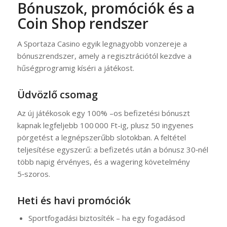
Bónuszok, promóciók és a
Coin Shop rendszer
A Sportaza Casino egyik legnagyobb vonzereje a
bónuszrendszer, amely a regisztrációtól kezdve a
hűségprogramig kíséri a játékost.
Üdvözlő csomag
Az új játékosok egy 100% –os befizetési bónuszt
kapnak legfeljebb 100 000 Ft-ig, plusz 50 ingyenes
pörgetést a legnépszerűbb slotokban. A feltétel
teljesítése egyszerű: a befizetés után a bónusz 30‑nél
több napig érvényes, és a wagering követelmény
5‑szoros.
Heti és havi promóciók
Sportfogadási biztosíték – ha egy fogadásod