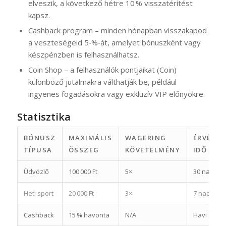
elveszik, a következő hétre 10 % visszatérítést
kapsz.
Cashback program – minden hónapban visszakapod
a veszteségeid 5‑%‑át, amelyet bónuszként vagy
készpénzben is felhasználhatsz.
Coin Shop – a felhasználók pontjaikat (Coin)
különböző jutalmakra válthatják be, például
ingyenes fogadásokra vagy exkluzív VIP előnyökre.
Statisztika
BÓNUSZ
MAXIMÁLIS
WAGERING
ÉRVÉNYE
TÍPUSA
ÖSSZEG
KÖVETELMÉNY
IDŐ
Üdvözlő
100 000 Ft
5×
30 nap
Heti sport
20 000 Ft
3×
7 nap
Cashback
15 % havonta
N/A
Havi