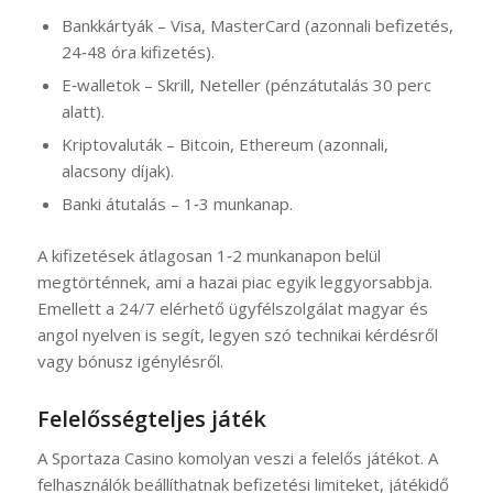
Bankkártyák – Visa, MasterCard (azonnali befizetés,
24‑48 óra kifizetés).
E‑walletok – Skrill, Neteller (pénzátutalás 30 perc
alatt).
Kriptovaluták – Bitcoin, Ethereum (azonnali,
alacsony díjak).
Banki átutalás – 1‑3 munkanap.
A kifizetések átlagosan 1‑2 munkanapon belül
megtörténnek, ami a hazai piac egyik leggyorsabbja.
Emellett a 24/7 elérhető ügyfélszolgálat magyar és
angol nyelven is segít, legyen szó technikai kérdésről
vagy bónusz igénylésről.
Felelősségteljes játék
A Sportaza Casino komolyan veszi a felelős játékot. A
felhasználók beállíthatnak befizetési limiteket, játékidő