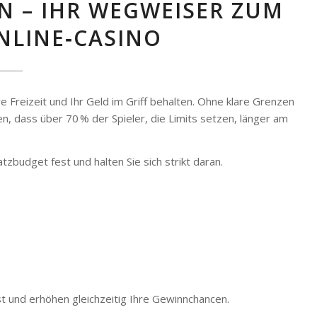
N – IHR WEGWEISER ZUM
NLINE‑CASINO
Freizeit und Ihr Geld im Griff behalten. Ohne klare Grenzen
en, dass über 70 % der Spieler, die Limits setzen, länger am
zbudget fest und halten Sie sich strikt daran.
st und erhöhen gleichzeitig Ihre Gewinnchancen.