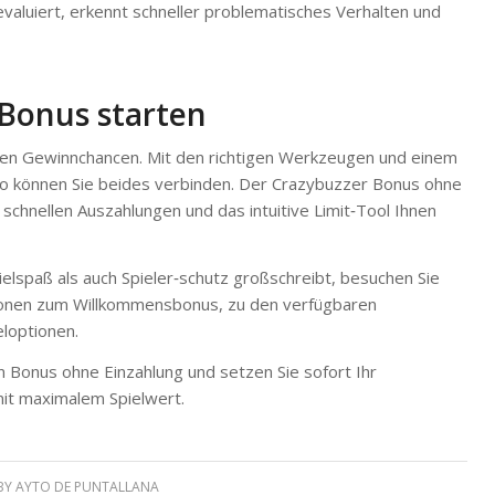
valuiert, erkennt schneller problematisches Verhalten und
t Bonus starten
ohen Gewinnchancen. Mit den richtigen Werkzeugen und einem
o können Sie beides verbinden. Der Crazybuzzer Bonus ohne
e schnellen Auszahlungen und das intuitive Limit‑Tool Ihnen
ielspaß als auch Spieler‑schutz großschreibt, besuchen Sie
ationen zum Willkommensbonus, zu den verfügbaren
loptionen.
en Bonus ohne Einzahlung und setzen Sie sofort Ihr
 mit maximalem Spielwert.
BY
AYTO DE PUNTALLANA