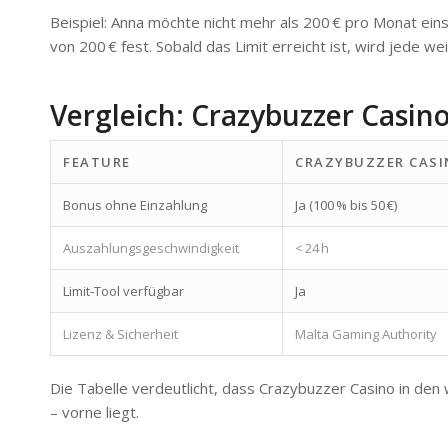
Beispiel: Anna möchte nicht mehr als 200 € pro Monat eins
von 200 € fest. Sobald das Limit erreicht ist, wird jede we
Vergleich: Crazybuzzer Casin
FEATURE
CRAZYBUZZER CASI
Bonus ohne Einzahlung
Ja (100 % bis 50 €)
Auszahlungsgeschwindigkeit
< 24 h
Limit‑Tool verfügbar
Ja
Lizenz & Sicherheit
Malta Gaming Authority
Die Tabelle verdeutlicht, dass Crazybuzzer Casino in den
– vorne liegt.