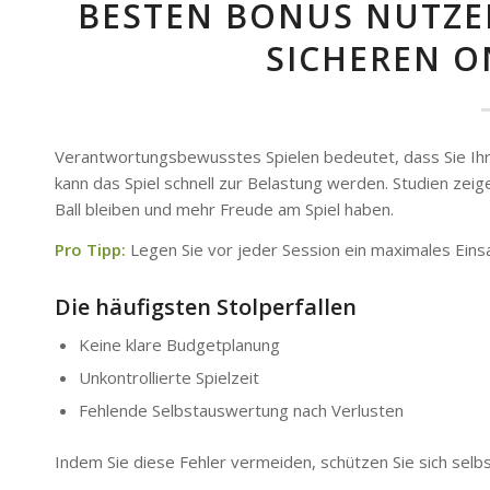
BESTEN BONUS NUTZE
SICHEREN O
Verantwortungsbewusstes Spielen bedeutet, dass Sie Ihre 
kann das Spiel schnell zur Belastung werden. Studien zeig
Ball bleiben und mehr Freude am Spiel haben.
Pro Tipp:
Legen Sie vor jeder Session ein maximales Einsat
Die häufigsten Stolperfallen
Keine klare Budgetplanung
Unkontrollierte Spielzeit
Fehlende Selbstauswertung nach Verlusten
Indem Sie diese Fehler vermeiden, schützen Sie sich selb