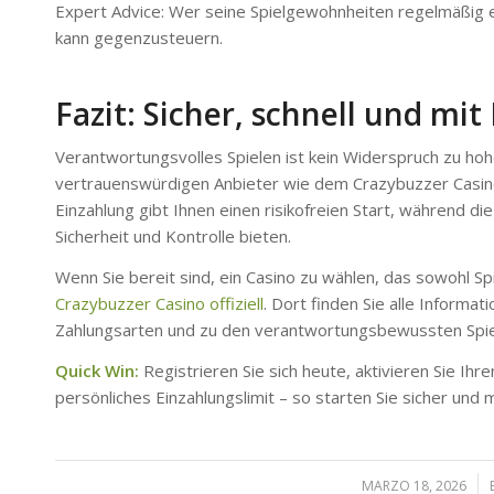
Expert Advice: Wer seine Spielgewohnheiten regelmäßig e
kann gegenzusteuern.
Fazit: Sicher, schnell und mi
Verantwortungsvolles Spielen ist kein Widerspruch zu h
vertrauenswürdigen Anbieter wie dem Crazybuzzer Casin
Einzahlung gibt Ihnen einen risikofreien Start, während di
Sicherheit und Kontrolle bieten.
Wenn Sie bereit sind, ein Casino zu wählen, das sowohl Sp
Crazybuzzer Casino offiziell
. Dort finden Sie alle Inform
Zahlungsarten und zu den verantwortungsbewussten Spie
Quick Win:
Registrieren Sie sich heute, aktivieren Sie Ihr
persönliches Einzahlungslimit – so starten Sie sicher und
MARZO 18, 2026
/