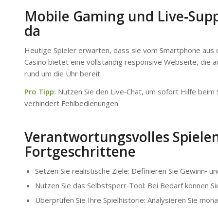
Mobile Gaming und Live‑Suppo
da
Heutige Spieler erwarten, dass sie vom Smartphone aus 
Casino bietet eine vollständig responsive Webseite, die au
rund um die Uhr bereit.
Pro Tipp:
Nutzen Sie den Live‑Chat, um sofort Hilfe beim S
verhindert Fehlbedienungen.
Verantwortungsvolles Spielen
Fortgeschrittene
Setzen Sie realistische Ziele: Definieren Sie Gewinn‑ u
Nutzen Sie das Selbstsperr‑Tool: Bei Bedarf können Sie
Überprüfen Sie Ihre Spielhistorie: Analysieren Sie mona