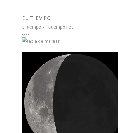
EL TIEMPO
El tiempo - Tutiempo.net
----
---------