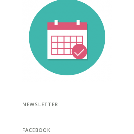
NEWSLETTER
FACEBOOK