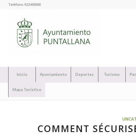
Teléfono 922430000
Inicio
Ayuntamiento
Deportes
Turismo
Per
Mapa Turístico
UNCAT
COMMENT SÉCURISE