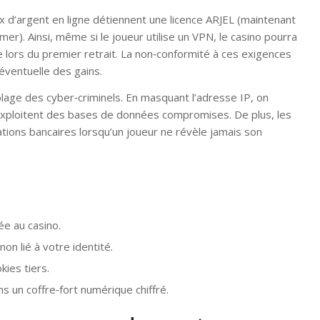
ux d’argent en ligne détiennent une licence ARJEL (maintenant
). Ainsi, même si le joueur utilise un VPN, le casino pourra
le lors du premier retrait. La non‑conformité à ces exigences
éventuelle des gains.
lage des cyber‑criminels. En masquant l’adresse IP, on
 exploitent des bases de données compromises. De plus, les
ions bancaires lorsqu’un joueur ne révèle jamais son
ée au casino.
on lié à votre identité.
kies tiers.
 un coffre‑fort numérique chiffré.