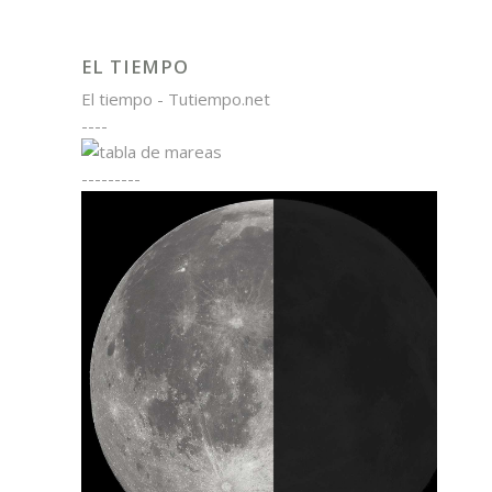
EL TIEMPO
El tiempo - Tutiempo.net
----
---------