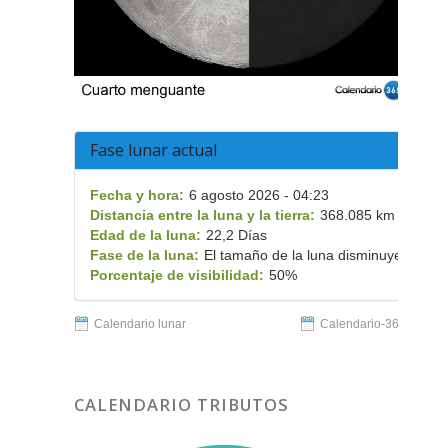
Fase lunar actual
Fecha y hora:
6 agosto 2026 - 04:23
Distancia entre la luna y la tierra:
368.085 km
Edad de la luna:
22,2 Días
Fase de la luna:
El tamaño de la luna disminuye
Porcentaje de visibilidad:
50%
Calendario lunar
Calendario-365.es
CALENDARIO TRIBUTOS