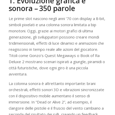
1. Evoluzione grafica e
sonora – 350 parole
Le prime slot nascono negli anni ’70 con display a 8‑bit,
simboli pixelati e una colonna sonora limitata a bip
monotoni. Oggi, grazie ai motori grafici di ultima
generazione, gli sviluppatori possono creare mondi
tridimensionali, effetti di luce dinamici e animazioni che
reagiscono in tempo reale alle azioni del giocatore.
Titoli come Gonzo’s Quest Megaways o Book of Ra
Deluxe 2 mostrano scenari ispirati a giungle, piramidi o
città futuristiche, dove ogni giro è una piccola
avventura.
La colonna sonora è altrettanto importante: brani
orchestrali, effetti sonori 3D e vibrazioni sincronizzate
con il dispositivo mobile aumentano il senso di
immersione. In “Dead or Alive 2”, ad esempio, il
clangore delle pistole e il fruscio del vento cambiano a
seconda del risultato dei rulli, creando un feedback