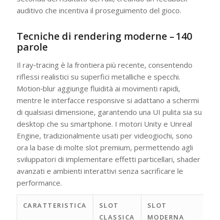
auditivo che incentiva il proseguimento del gioco.
Tecniche di rendering moderne – 140
parole
Il ray‑tracing è la frontiera più recente, consentendo
riflessi realistici su superfici metalliche e specchi.
Motion‑blur aggiunge fluidità ai movimenti rapidi,
mentre le interfacce responsive si adattano a schermi
di qualsiasi dimensione, garantendo una UI pulita sia su
desktop che su smartphone. I motori Unity e Unreal
Engine, tradizionalmente usati per videogiochi, sono
ora la base di molte slot premium, permettendo agli
sviluppatori di implementare effetti particellari, shader
avanzati e ambienti interattivi senza sacrificare le
performance.
CARATTERISTICA
SLOT
SLOT
CLASSICA
MODERNA