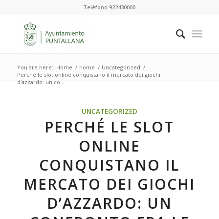
Teléfono 922430000
You are here:
Home
/
home
/
Uncategorized
/
Perché le slot online conquistano il mercato dei giochi
d’azzardo: un co...
UNCATEGORIZED
PERCHÉ LE SLOT
ONLINE
CONQUISTANO IL
MERCATO DEI GIOCHI
D’AZZARDO: UN