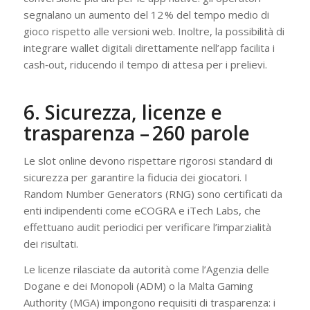
segnalano un aumento del 12 % del tempo medio di
gioco rispetto alle versioni web. Inoltre, la possibilità di
integrare wallet digitali direttamente nell’app facilita i
cash‑out, riducendo il tempo di attesa per i prelievi.
6. Sicurezza, licenze e
trasparenza – 260 parole
Le slot online devono rispettare rigorosi standard di
sicurezza per garantire la fiducia dei giocatori. I
Random Number Generators (RNG) sono certificati da
enti indipendenti come eCOGRA e iTech Labs, che
effettuano audit periodici per verificare l’imparzialità
dei risultati.
Le licenze rilasciate da autorità come l’Agenzia delle
Dogane e dei Monopoli (ADM) o la Malta Gaming
Authority (MGA) impongono requisiti di trasparenza: i