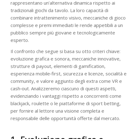
rappresentano un’alternativa dinamica rispetto ai
tradizionali giochi da tavolo. La loro capacità di
combinare intrattenimento visivo, meccaniche di gioco
complesse e premi immediati le rende appetibili a un
pubblico sempre più giovane e tecnologicamente
esperto.
Il confronto che segue si basa su otto criteri chiave:
evoluzione grafica e sonora, meccaniche innovative,
strutture di payout, elementi di gamification,
esperienza mobile‑first, sicurezza e licenze, socialità e
community, e valore aggiunto degli extra come VR e
cash‑out. Analizzeremo ciascuno di questi aspetti,
evidenziando i vantaggi rispetto a concorrenti come
blackjack, roulette o le piattaforme di sport betting,
per fornire al lettore una visione completa e
responsabile delle opportunità offerte dal mercato.