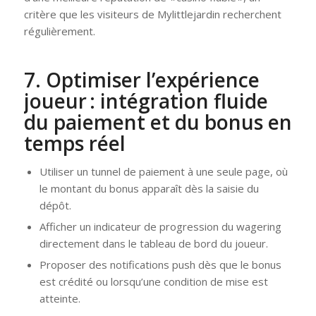
critère que les visiteurs de Mylittlejardin recherchent
régulièrement.
7. Optimiser l’expérience
joueur : intégration fluide
du paiement et du bonus en
temps réel
Utiliser un tunnel de paiement à une seule page, où
le montant du bonus apparaît dès la saisie du
dépôt.
Afficher un indicateur de progression du wagering
directement dans le tableau de bord du joueur.
Proposer des notifications push dès que le bonus
est crédité ou lorsqu’une condition de mise est
atteinte.