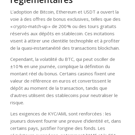
L’adoption de Bitcoin, Ethereum et USDT a ouvert la
voie à des offres de bonus exclusives, telles que des
« crypto‑match‑up » de 200 % ou des tours gratuits
réservés aux dépôts en stablecoin. Ces incitations
visent à attirer une clientèle technophile et à profiter
de la quasi‑instantanéité des transactions blockchain.
Cependant, la volatilité du BTC, qui peut osciller de
±10 % en une journée, complique la définition du
montant réel du bonus. Certains casinos fixent une
valeur de référence en euros et convertissent le
dépôt au moment de la transaction, tandis que
d’autres utilisent des stablecoins pour neutraliser le
risque.
Les exigences de KYC/AML sont renforcées : les
joueurs doivent fournir une preuve d’identité et, dans
certains pays, justifier l’origine des fonds. Les