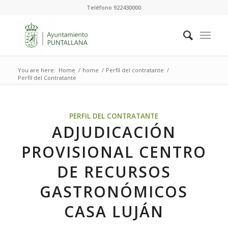
Teléfono 922430000
You are here:
Home
/
home
/
Perfil del contratante
/
Perfil del Contratante
PERFIL DEL CONTRATANTE
ADJUDICACIÓN
PROVISIONAL CENTRO
DE RECURSOS
GASTRONÓMICOS
CASA LUJÁN