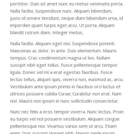
porttitor. Duis sit amet nunc eu metus venenatis porta.
Nulla facilisi. Suspendisse nunc. Aliquam bibendum,
justo id ornare tincidunt, neque diam bibendum urna, id
imperdiet quam turpis eget arcu. Ut porta. Aliquam
blandit rutrum diam. Integer metus.
Nulla facilisi. Aliquam eget nisi. Suspendisse potenti.
Maecenas ac dolor. In ante. Duis elementum. Mauris
tempus. Cras condimentum magna ut leo. Nullam
suscipit nibh eget tellus. Fusce pellentesque tempor
ligula. Donec vel mi a erat egestas faucibus. Fusce
lectus tellus, aliquet quis, viverra non, euismod ac, arcu.
Vestibulum ante ipsum primis in faucibus orci luctus et
ultrices posuere cubilia Curae; Curabitur non erat. Nam
nisl. Mauris non ipsum in nunc sollicitudin consectetur.
Nunc nec felis a eros tempor viverra. Nunc lectus. Proin
eu turpis vel nisl posuere vestibulum. Aliquam congue
pellentesque nisi. Vivamus varius sem ut arcu. Etiam
enim. Duis suscipit laoreet nibh. Mauris pede ipsum,