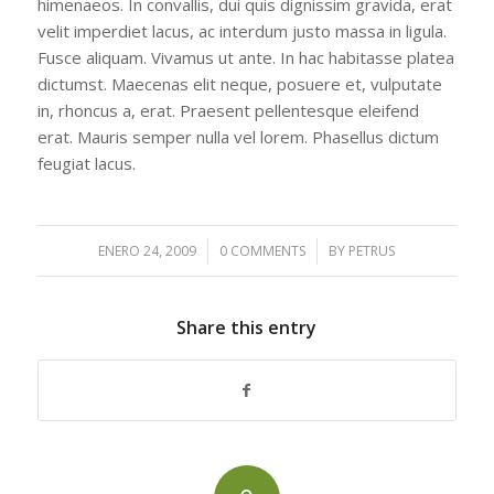
himenaeos. In convallis, dui quis dignissim gravida, erat
velit imperdiet lacus, ac interdum justo massa in ligula.
Fusce aliquam. Vivamus ut ante. In hac habitasse platea
dictumst. Maecenas elit neque, posuere et, vulputate
in, rhoncus a, erat. Praesent pellentesque eleifend
erat. Mauris semper nulla vel lorem. Phasellus dictum
feugiat lacus.
ENERO 24, 2009
/
0 COMMENTS
/
BY
PETRUS
Share this entry