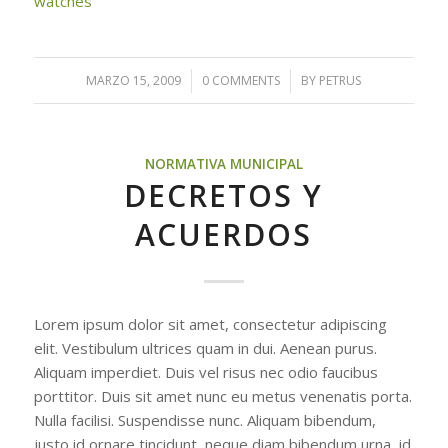
watches
MARZO 15, 2009
/
0 COMMENTS
/
BY
PETRUS
NORMATIVA MUNICIPAL
DECRETOS Y
ACUERDOS
Lorem ipsum dolor sit amet, consectetur adipiscing
elit. Vestibulum ultrices quam in dui. Aenean purus.
Aliquam imperdiet. Duis vel risus nec odio faucibus
porttitor. Duis sit amet nunc eu metus venenatis porta.
Nulla facilisi. Suspendisse nunc. Aliquam bibendum,
justo id ornare tincidunt, neque diam bibendum urna, id