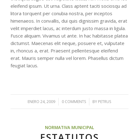
eleifend ipsum. Ut urna. Class aptent taciti sociosqu ad
litora torquent per conubia nostra, per inceptos
himenaeos. In convallis, dui quis dignissim gravida, erat
velit imperdiet lacus, ac interdum justo massa in ligula.
Fusce aliquam. Vivamus ut ante. In hac habitasse platea
dictumst. Maecenas elit neque, posuere et, vulputate
in, rhoncus a, erat. Praesent pellentesque eleifend
erat. Mauris semper nulla vel lorem. Phasellus dictum
feugiat lacus.
ENERO 24, 2009
/
0 COMMENTS
/
BY
PETRUS
NORMATIVA MUNICIPAL
ESTATUTOS