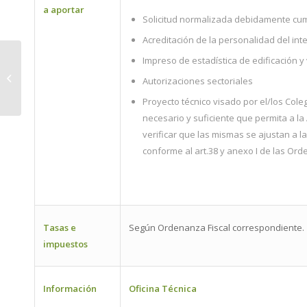
a aportar
Solicitud normalizada debidamente cu
Acreditación de la personalidad del int
Impreso de estadística de edificación y 
Obras de Reforma General
Autorizaciones sectoriales
Proyecto técnico visado por el/los Cole
necesario y suficiente que permita a la 
verificar que las mismas se ajustan a l
conforme al art.38 y anexo I de las Or
Tasas e
Según Ordenanza Fiscal correspondiente.
impuestos
Información
Oficina Técnica