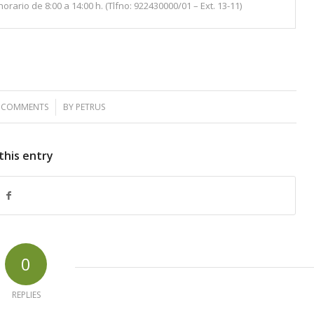
rario de 8:00 a 14:00 h. (Tlfno: 922430000/01 – Ext. 13-11)
 COMMENTS
/
BY
PETRUS
this entry
0
REPLIES