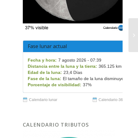
Ob
Fase lunar actual
Fecha y hora:
7 agosto 2026 - 07:39
Distancia entre la luna y la tierra:
365.125 km
Edad de la luna:
23,4 Días
Fase de la luna:
El tamaño de la luna disminuye
Porcentaje de visibilidad:
37%
Calendario lunar
Calendario-365.es
CALENDARIO TRIBUTOS