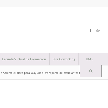
Escuela Virtual de Formación
Bila Coworking
IDAE
/
Abierto el plazo para la ayuda al transporte de estudiantes fuera de la...