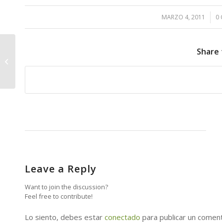
MARZO 4, 2011
/
0
Se reanudan la asistencia a la
Share 
«Piscinas de Baltavida para
Mayores» –...
Leave a Reply
Want to join the discussion?
Feel free to contribute!
Lo siento, debes estar
conectado
para publicar un coment