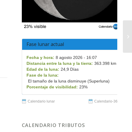
En
Fase lunar actual
Fecha y hora:
8 agosto 2026 - 16:07
Distancia entre la luna y la tierra:
363.398 km
Edad de la luna:
24,9 Días
Fase de la luna:
El tamaño de la luna disminuye (Superluna)
Porcentaje de visibilidad:
23%
Calendario lunar
Calendario-365.es
CALENDARIO TRIBUTOS