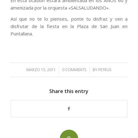
En esta ocasión estará ambientada en los AÑOS 60 y
amenizada por la orquesta «SALSALUDANDO».
Así que no te lo pienses, ponte tu disfraz y ven a
disfrutar de la fiesta en la Plaza de San Juan en
Puntallana.
MARZO 15, 2011
/
0 COMMENTS
/
BY
PETRUS
Share this entry