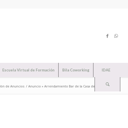
Escuela Virtual de Formación
Bila Coworking
IDAE
lón de Anuncios
/
Anuncio » Arrendamiento Bar de la Casa de La Cultura»