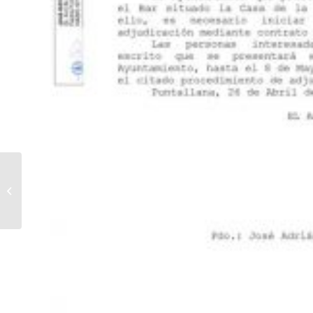
Se Inicia en Puntallana
el programa » Educar
en Familia» del 10 de
Mayo al...