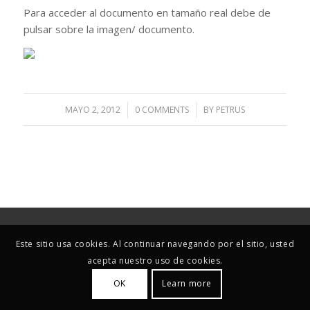
Para acceder al documento en tamaño real debe de
pulsar sobre la imagen/ documento.
MAYO 2, 2012
/
0 COMMENTS
/
BY
PETRUS
Este sitio usa cookies. Al continuar navegando por el sitio, usted
acepta nuestro uso de cookies.
OK
Learn more