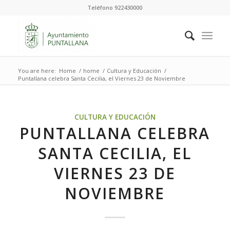
Teléfono 922430000
You are here:
Home
/
home
/
Cultura y Educación
/
Puntallana celebra Santa Cecilia, el Viernes 23 de Noviembre
CULTURA Y EDUCACIÓN
PUNTALLANA CELEBRA
SANTA CECILIA, EL
VIERNES 23 DE
NOVIEMBRE