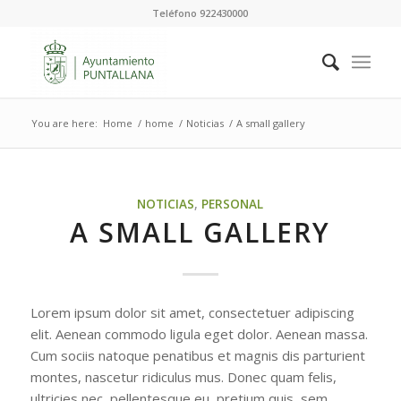
Teléfono 922430000
You are here:
Home
/
home
/
Noticias
/
A small gallery
NOTICIAS
,
PERSONAL
A SMALL GALLERY
Lorem ipsum dolor sit amet, consectetuer adipiscing
elit. Aenean commodo ligula eget dolor. Aenean massa.
Cum sociis natoque penatibus et magnis dis parturient
montes, nascetur ridiculus mus. Donec quam felis,
ultricies nec, pellentesque eu, pretium quis, sem.