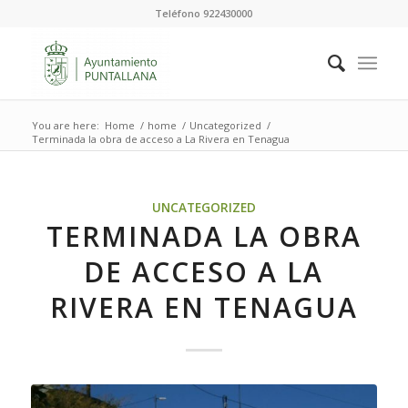
Teléfono 922430000
You are here:
Home
/
home
/
Uncategorized
/
Terminada la obra de acceso a La Rivera en Tenagua
UNCATEGORIZED
TERMINADA LA OBRA
DE ACCESO A LA
RIVERA EN TENAGUA