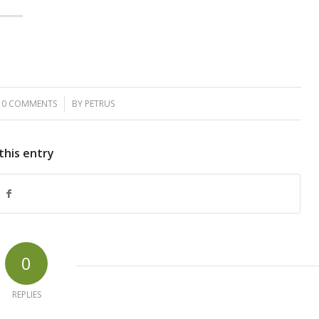
0 COMMENTS
/
BY
PETRUS
this entry
0
REPLIES