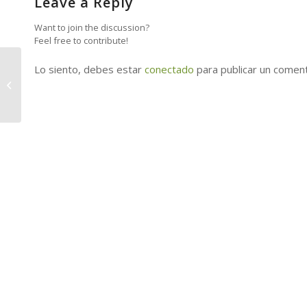
Leave a Reply
Want to join the discussion?
Feel free to contribute!
Lo siento, debes estar
conectado
para publicar un coment
Cómo Convertir Innovación en
Euros” (S/C de La Palma)