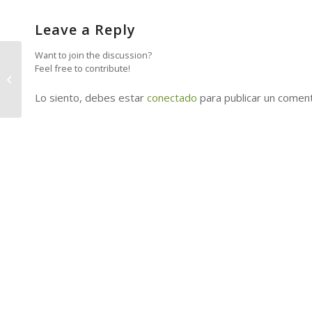
Leave a Reply
Want to join the discussion?
Horarios de apertura y cierre este
Feel free to contribute!
Sábado 15 de Noviembre, con
motivo de la...
Lo siento, debes estar
conectado
para publicar un coment