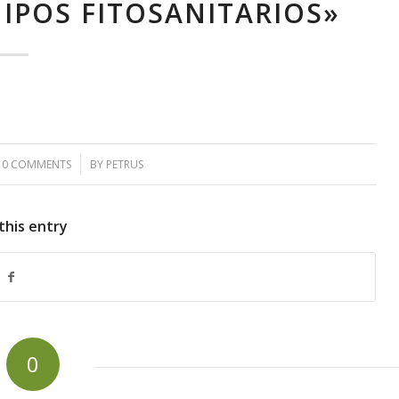
UIPOS FITOSANITARIOS»
0 COMMENTS
/
BY
PETRUS
this entry
0