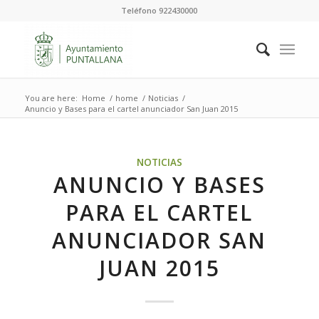
Teléfono 922430000
You are here:
Home
/
home
/
Noticias
/
Anuncio y Bases para el cartel anunciador San Juan 2015
NOTICIAS
ANUNCIO Y BASES
PARA EL CARTEL
ANUNCIADOR SAN
JUAN 2015