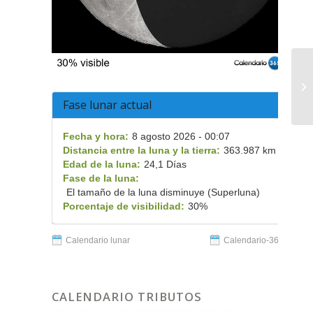
Gu
Pr
Bo
Fase lunar actual
Fecha y hora:
8 agosto 2026 - 00:07
Distancia entre la luna y la tierra:
363.987 km
Edad de la luna:
24,1 Días
Fase de la luna:
El tamaño de la luna disminuye (Superluna)
Porcentaje de visibilidad:
30%
Calendario lunar
Calendario-365.es
CALENDARIO TRIBUTOS