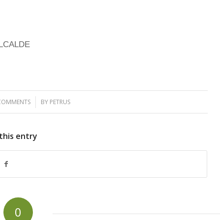
ALCALDE
COMMENTS
/
BY
PETRUS
this entry
0