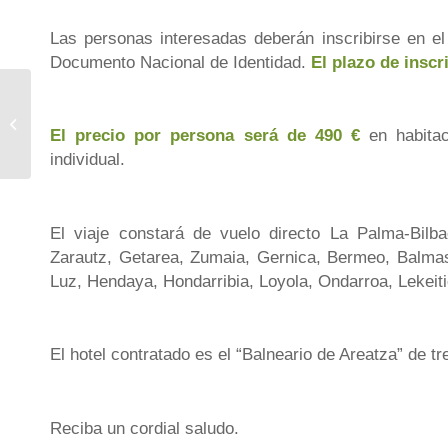
Las personas interesadas deberán inscribirse en e
Documento Nacional de Identidad.
El plazo de inscr
Handbok för Felsökning av 888
Casino Login: En Teknisk
El precio por persona será de 490 €
en habitac
Djupdykning i Säkerhet...
individual.
El viaje constará de vuelo directo La Palma-Bilba
Zarautz, Getarea, Zumaia, Gernica, Bermeo, Balmas
Luz, Hendaya, Hondarribia, Loyola, Ondarroa, Lekeitio,
El hotel contratado es el “Balneario de Areatza” de tre
Reciba un cordial saludo.