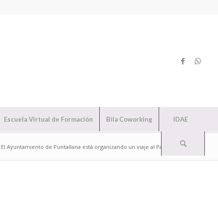
Escuela Virtual de Formación
Bila Coworking
IDAE
El Ayuntamiento de Puntallana está organizando un viaje al País Vasco d...