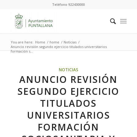
Teléfono 922430000
You are here:
Home
/
home
/
Noticias
/
Anuncio revisión segundo ejercicio titulados universitarios
formación s...
NOTICIAS
ANUNCIO REVISIÓN
SEGUNDO EJERCICIO
TITULADOS
UNIVERSITARIOS
FORMACIÓN