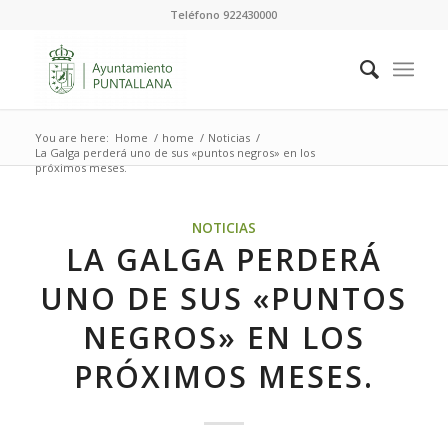
Teléfono 922430000
You are here:
Home
/
home
/
Noticias
/
La Galga perderá uno de sus «puntos negros» en los
próximos meses.
NOTICIAS
LA GALGA PERDERÁ
UNO DE SUS «PUNTOS
NEGROS» EN LOS
PRÓXIMOS MESES.