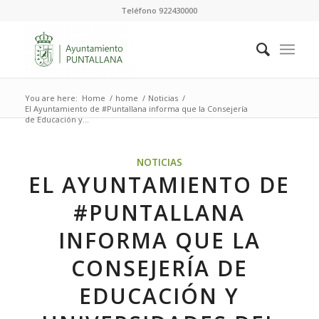
Teléfono 922430000
You are here:
Home
/
home
/
Noticias
/
El Ayuntamiento de #Puntallana informa que la Consejería
de Educación y...
NOTICIAS
EL AYUNTAMIENTO DE
#PUNTALLANA
INFORMA QUE LA
CONSEJERÍA DE
EDUCACIÓN Y