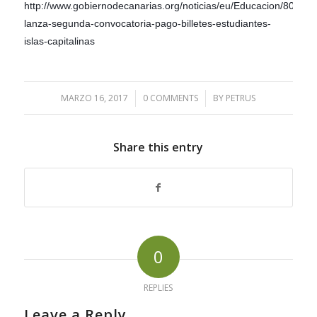
http://www.gobiernodecanarias.org/noticias/eu/Educacion/80961/
lanza-segunda-convocatoria-pago-billetes-estudiantes-
islas-capitalinas
MARZO 16, 2017
/
0 COMMENTS
/
BY
PETRUS
Share this entry
0
REPLIES
Leave a Reply