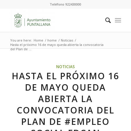
Teléfono 922430000
You are here:
Home
/
home
/
Noticias
/
Hasta el próximo 16 de mayo queda abierta la convocatoria
del Plan de ...
NOTICIAS
HASTA EL PRÓXIMO 16
DE MAYO QUEDA
ABIERTA LA
CONVOCATORIA DEL
PLAN DE #EMPLEO