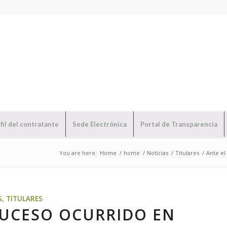
fil del contratante
Sede Electrónica
Portal de Transparencia
You are here:
Home
/
home
/
Noticias
/
Titulares
/
Ante el
S
,
TITULARES
SUCESO OCURRIDO EN