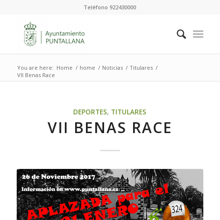
Teléfono 922430000
You are here:
Home
/
home
/
Noticias
/
Titulares
/
VII Benas Race
DEPORTES
,
TITULARES
VII BENAS RACE