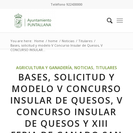
Teléfono 922430000
You are here:
Home
/
home
/
Noticias
/
Titulares
/
Bases, solicitud y modelo V Concurso Insular de Quesos, V
CONCURSO INSULAR...
AGRICULTURA Y GANADERÍA
,
NOTICIAS
,
TITULARES
BASES, SOLICITUD Y
MODELO V CONCURSO
INSULAR DE QUESOS, V
CONCURSO INSULAR
DE QUESOS Y XIII