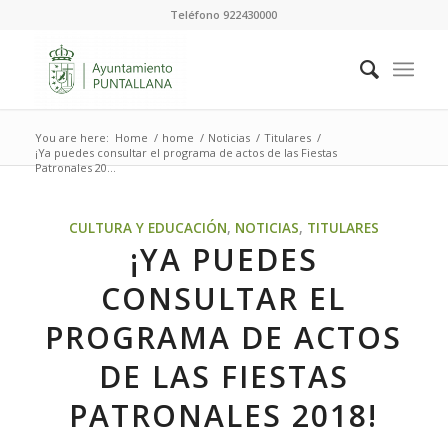
Teléfono 922430000
You are here:
Home
/
home
/
Noticias
/
Titulares
/
¡Ya puedes consultar el programa de actos de las Fiestas
Patronales 20...
CULTURA Y EDUCACIÓN
,
NOTICIAS
,
TITULARES
¡YA PUEDES
CONSULTAR EL
PROGRAMA DE ACTOS
DE LAS FIESTAS
PATRONALES 2018!