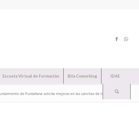
Escuela Virtual de Formación
Bila Coworking
IDAE
untamiento de Puntallana solicita mejoras en las canchas de los colegios...