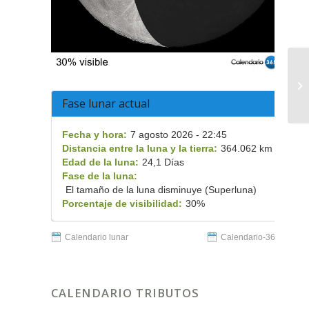
Ri
St
Bo
Fase lunar actual
Fecha y hora:
7 agosto 2026 - 22:45
Distancia entre la luna y la tierra:
364.062 km
Edad de la luna:
24,1 Días
Fase de la luna:
El tamaño de la luna disminuye (Superluna)
Porcentaje de visibilidad:
30%
Calendario lunar
Calendario-365.es
CALENDARIO TRIBUTOS