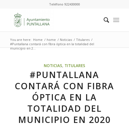
Teléfono 922430000
You are here:
Home
/
home
/
Noticias
/
Titulares
/
#Puntallana contará con fibra óptica en la totalidad del
municipio en 2...
NOTICIAS
,
TITULARES
#PUNTALLANA
CONTARÁ CON FIBRA
ÓPTICA EN LA
TOTALIDAD DEL
MUNICIPIO EN 2020