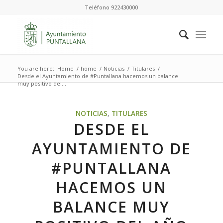
Teléfono 922430000
You are here:
Home
/
home
/
Noticias
/
Titulares
/
Desde el Ayuntamiento de #Puntallana hacemos un balance
muy positivo del...
NOTICIAS
,
TITULARES
DESDE EL
AYUNTAMIENTO DE
#PUNTALLANA
HACEMOS UN
BALANCE MUY