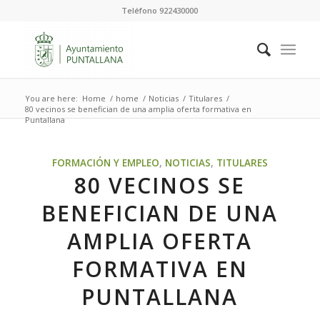
Teléfono 922430000
You are here:
Home
/
home
/
Noticias
/
Titulares
/
80 vecinos se benefician de una amplia oferta formativa en
Puntallana
FORMACIÓN Y EMPLEO
,
NOTICIAS
,
TITULARES
80 VECINOS SE
BENEFICIAN DE UNA
AMPLIA OFERTA
FORMATIVA EN
PUNTALLANA