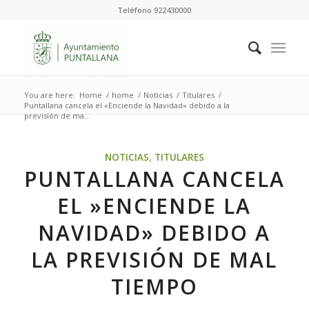
Teléfono 922430000
You are here:
Home
/
home
/
Noticias
/
Titulares
/
Puntallana cancela el »Enciende la Navidad» debido a la
previsión de ma...
NOTICIAS
,
TITULARES
PUNTALLANA CANCELA
EL »ENCIENDE LA
NAVIDAD» DEBIDO A
LA PREVISIÓN DE MAL
TIEMPO