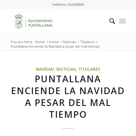
Teléfono 922430000
You are here:
Home
/
home
/
Noticias
/
Titulares
/
Puntallana enciende la Navidad a pesar del mal tiempo
NAVIDAD
,
NOTICIAS
,
TITULARES
PUNTALLANA
ENCIENDE LA NAVIDAD
A PESAR DEL MAL
TIEMPO