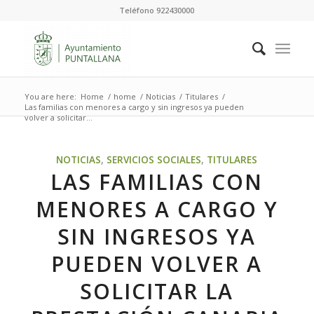
Teléfono 922430000
You are here:
Home
/
home
/
Noticias
/
Titulares
/
Las familias con menores a cargo y sin ingresos ya pueden
volver a solicitar...
NOTICIAS
,
SERVICIOS SOCIALES
,
TITULARES
LAS FAMILIAS CON
MENORES A CARGO Y
SIN INGRESOS YA
PUEDEN VOLVER A
SOLICITAR LA