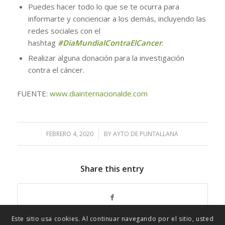
Puedes hacer todo lo que se te ocurra para
informarte y concienciar a los demás, incluyendo las
redes sociales con el
hashtag
#DiaMundialContraElCancer
.
Realizar alguna donación para la investigación
contra el cáncer.
FUENTE:
www.diainternacionalde.com
FEBRERO 4, 2020
/
BY
AYTO DE PUNTALLANA
Share this entry
Este sitio usa cookies. Al continuar navegando por el sitio, usted