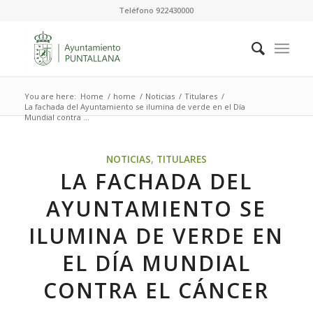
Teléfono 922430000
You are here:
Home
/
home
/
Noticias
/
Titulares
/
La fachada del Ayuntamiento se ilumina de verde en el Día
Mundial contra ...
NOTICIAS
,
TITULARES
LA FACHADA DEL
AYUNTAMIENTO SE
ILUMINA DE VERDE EN
EL DÍA MUNDIAL
CONTRA EL CÁNCER