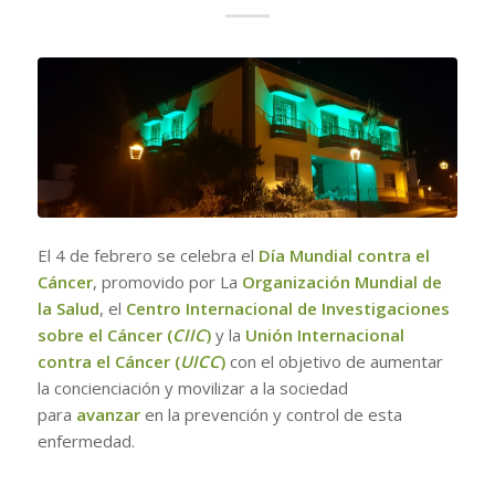
El 4 de febrero se celebra el
Día Mundial contra el
Cáncer
, promovido por La
Organización Mundial de
la Salud
, el
Centro Internacional de Investigaciones
sobre el Cáncer (
CIIC
)
y la
Unión Internacional
contra el Cáncer (
UICC
)
con el objetivo de aumentar
la concienciación y movilizar a la sociedad
para
avanzar
en la prevención y control de esta
enfermedad.