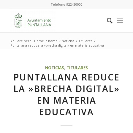
Teléfono 922430000
You are here:
Home
/
home
/
Noticias
/
Titulares
/
Puntallana reduce la »brecha digital» en materia educativa
NOTICIAS
,
TITULARES
PUNTALLANA REDUCE
LA »BRECHA DIGITAL»
EN MATERIA
EDUCATIVA