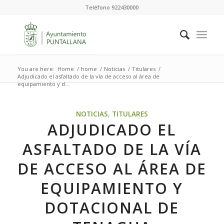
Teléfono 922430000
You are here:
Home
/
home
/
Noticias
/
Titulares
/
Adjudicado el asfaltado de la vía de acceso al área de
equipamiento y d...
NOTICIAS
,
TITULARES
ADJUDICADO EL
ASFALTADO DE LA VÍA
DE ACCESO AL ÁREA DE
EQUIPAMIENTO Y
DOTACIONAL DE