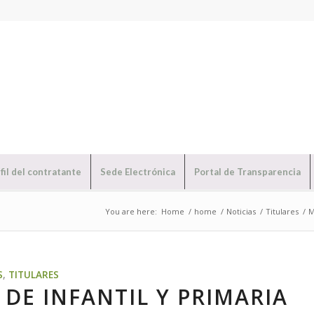
fil del contratante
Sede Electrónica
Portal de Transparencia
You are here:
Home
/
home
/
Noticias
/
Titulares
/
M
S
,
TITULARES
 DE INFANTIL Y PRIMARIA