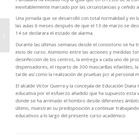
inevitablemente marcado por las circunstancias y ceñido 
Una jornada que se desarrolló con total normalidad y en la
las aulas 6 meses después de que el 13 de marzo se decret
Abierto el plazo de
inscripción para
14 se declarara el estado de alarma.
acogida temprana en
Durante las últimas semanas desde el consistorio se ha t
los centros escolares...
inicio de curso. Asimismo entre las acciones y medidas t
desinfección de los centros, la entrega a cada uno de prod
dispensadores, el reparto de 300 mascarillas infantiles, l
tarde así como la realización de pruebas pcr al personal m
El alcalde Víctor Guerra y la concejala de Educación Diana
educativa por el esfuerzo añadido que ha supuesto esta v
donde se ha arrimado el hombro desde diferentes ámbitos 
último, muestran su predisposición a continuar trabajand
educativos a lo largo del presente curso académico.