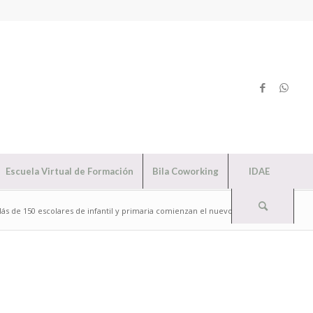
Escuela Virtual de Formación
Bila Coworking
IDAE
ás de 150 escolares de infantil y primaria comienzan el nuevo curso en ...