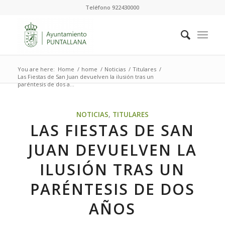
Teléfono 922430000
You are here:
Home
/
home
/
Noticias
/
Titulares
/
Las Fiestas de San Juan devuelven la ilusión tras un
paréntesis de dos a...
NOTICIAS
,
TITULARES
LAS FIESTAS DE SAN
JUAN DEVUELVEN LA
ILUSIÓN TRAS UN
PARÉNTESIS DE DOS
AÑOS