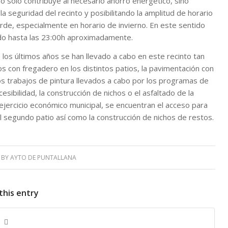
o solo contribuye al necesario ahorro energético, sino
 seguridad del recinto y posibilitando la amplitud de horario
rde, especialmente en horario de invierno. En este sentido
do hasta las 23:00h aproximadamente.
 los últimos años se han llevado a cabo en este recinto tan
s con fregadero en los distintos patios, la pavimentación con
 los trabajos de pintura llevados a cabo por los programas de
sibilidad, la construcción de nichos o el asfaltado de la
ejercicio económico municipal, se encuentran el acceso para
l segundo patio así como la construcción de nichos de restos.
BY
AYTO DE PUNTALLANA
this entry