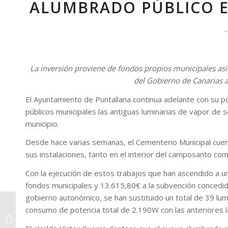
ALUMBRADO PÚBLICO E
La inversión proviene de fondos propios municipales as
del Gobierno de Canarias a
El Ayuntamiento de Puntallana continua adelante con su po
públicos municipales las antiguas luminarias de vapor de 
municipio.
Desde hace varias semanas, el Cementerio Municipal cuen
sus instalaciones, tanto en el interior del camposanto co
Con la ejecución de estos trabajos que han ascendido a u
fondos municipales y 13.615,80€ a la subvención concedida
gobierno autonómico, se han sustituido un total de 39 lum
Puntallana ultima el
consumo de potencia total de 2.190W con las anteriores
proyecto para la
ejecución de la