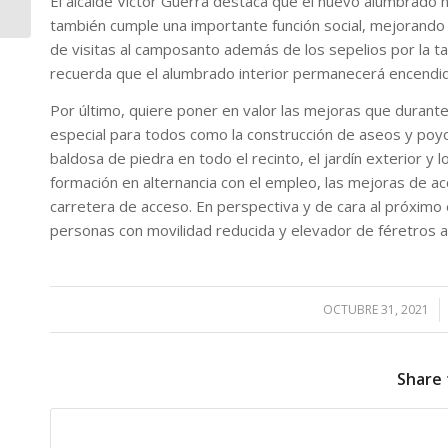
El alcalde Víctor Guerra destaca que el nuevo alumbrado n
avenida de acceso al...
también cumple una importante función social, mejorando la
de visitas al camposanto además de los sepelios por la ta
recuerda que el alumbrado interior permanecerá encendi
Por último, quiere poner en valor las mejoras que durante
especial para todos como la construcción de aseos y poyo
baldosa de piedra en todo el recinto, el jardín exterior y
formación en alternancia con el empleo, las mejoras de acce
carretera de acceso. En perspectiva y de cara al próximo 
personas con movilidad reducida y elevador de féretros a
OCTUBRE 31, 2021
/
Share 