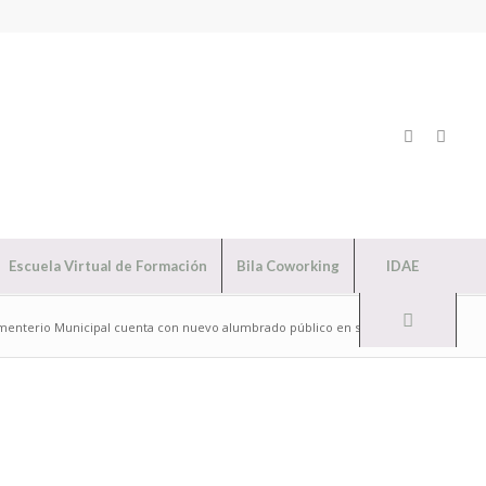
Escuela Virtual de Formación
Bila Coworking
IDAE
menterio Municipal cuenta con nuevo alumbrado público en su interior ...