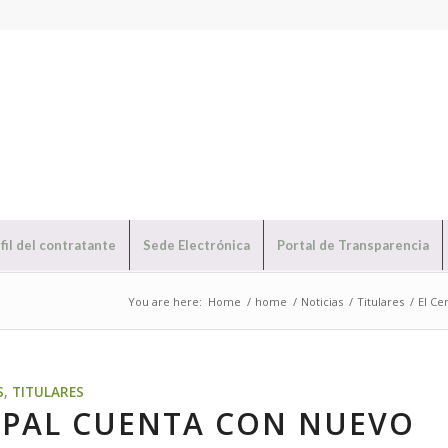
fil del contratante
Sede Electrónica
Portal de Transparencia
You are here:
Home
/
home
/
Noticias
/
Titulares
/
El Ce
S
,
TITULARES
IPAL CUENTA CON NUEVO