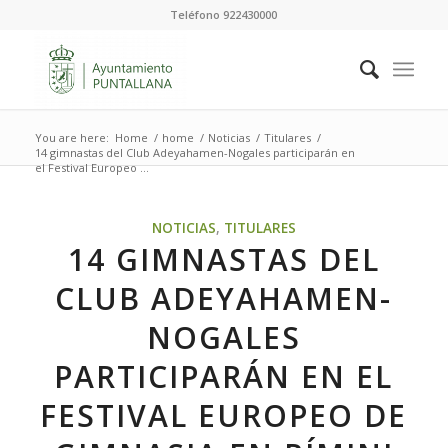
Teléfono 922430000
You are here:
Home
/
home
/
Noticias
/
Titulares
/
14 gimnastas del Club Adeyahamen-Nogales participarán en
el Festival Europeo ...
NOTICIAS
,
TITULARES
14 GIMNASTAS DEL
CLUB ADEYAHAMEN-
NOGALES
PARTICIPARÁN EN EL
FESTIVAL EUROPEO DE