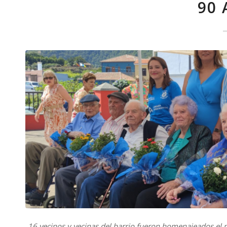
90
16 vecinos y vecinas del barrio fueron homenajeados el 