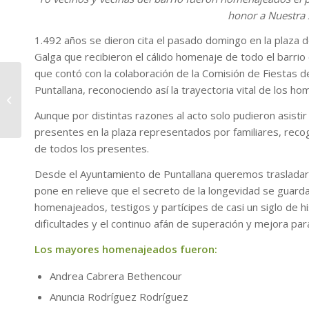
honor a Nuestra 
1.492 años se dieron cita el pasado domingo en la plaza d
Galga que recibieron el cálido homenaje de todo el barri
que contó con la colaboración de la Comisión de Fiestas 
36 viviendas se
Puntallana, reconociendo así la trayectoria vital de los h
benefician de la
convocatoria de
Aunque por distintas razones al acto solo pudieron asisti
ayudas para
presentes en la plaza representados por familiares, recog
rehabilitació...
de todos los presentes.
Desde el Ayuntamiento de Puntallana queremos trasladar n
pone en relieve que el secreto de la longevidad se guard
homenajeados, testigos y partícipes de casi un siglo de hi
dificultades y el continuo afán de superación y mejora pa
Los mayores homenajeados fueron:
Andrea Cabrera Bethencour
Anuncia Rodríguez Rodríguez