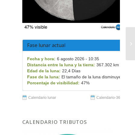
On
Fase lunar actual
De
Fecha y hora:
6 agosto 2026 - 10:35
Distancia entre la luna y la tierra:
367.302 km
Edad de la luna:
22,4 Días
Fase de la luna:
El tamaño de la luna disminuye
Porcentaje de visibilidad:
47%
Calendario lunar
Calendario-365.es
CALENDARIO TRIBUTOS