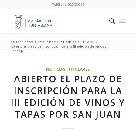
Teléfono 922430000
You are here:
Home
/
home
/
Noticias
/
Titulares
/
Abierto el plazo de inscripción para la III edición de Vinos y
Tapas p...
NOTICIAS
,
TITULARES
ABIERTO EL PLAZO DE
INSCRIPCIÓN PARA LA
III EDICIÓN DE VINOS Y
TAPAS POR SAN JUAN