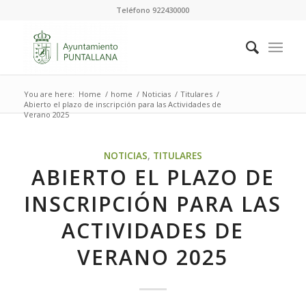
Teléfono 922430000
You are here:
Home
/
home
/
Noticias
/
Titulares
/
Abierto el plazo de inscripción para las Actividades de
Verano 2025
NOTICIAS
,
TITULARES
ABIERTO EL PLAZO DE
INSCRIPCIÓN PARA LAS
ACTIVIDADES DE
VERANO 2025